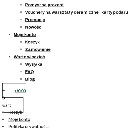
Pomysł na prezent
Vouchery na warsztaty ceramiczne i karty podaru
Promocje
Nowości
Moje konto
Koszyk
Zamówienie
Warto wiedzieć
Wysyłka
FAQ
Blog
zł
0.00
0
Cart
Koszyk
Moje konto
Polityka prywatności