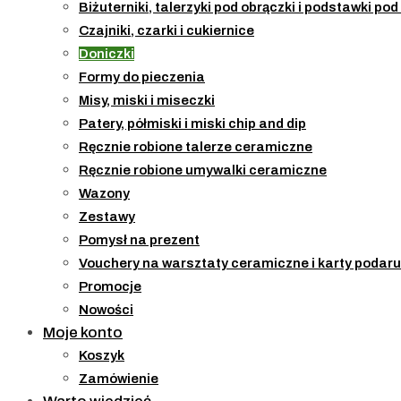
Biżuterniki, talerzyki pod obrączki i podstawki po
Czajniki, czarki i cukiernice
Doniczki
Formy do pieczenia
Misy, miski i miseczki
Patery, półmiski i miski chip and dip
Ręcznie robione talerze ceramiczne
Ręcznie robione umywalki ceramiczne
Wazony
Zestawy
Pomysł na prezent
Vouchery na warsztaty ceramiczne i karty podaru
Promocje
Nowości
Moje konto
Koszyk
Zamówienie