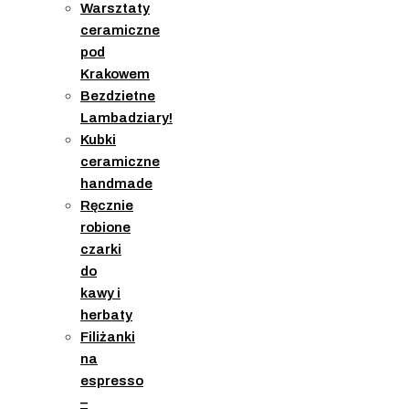
Warsztaty
ceramiczne
pod
Krakowem
Bezdzietne
Lambadziary!
Kubki
ceramiczne
handmade
Ręcznie
robione
czarki
do
kawy i
herbaty
Filiżanki
na
espresso
–