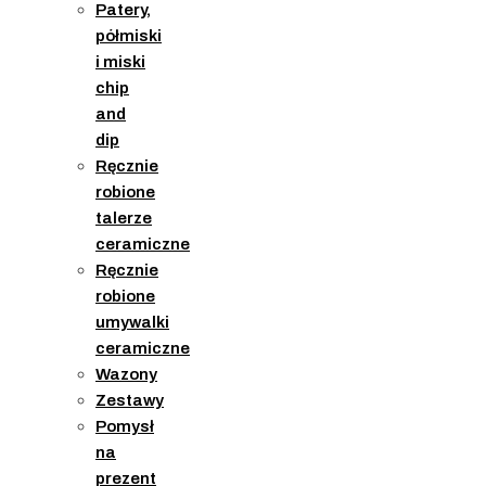
Patery,
półmiski
i miski
chip
and
dip
Ręcznie
robione
talerze
ceramiczne
Ręcznie
robione
umywalki
ceramiczne
Wazony
Zestawy
Pomysł
na
prezent