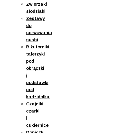
Zwierzaki
słodziaki
Zestawy
do
serwowania
sushi
Biżuterniki,
talerzyki
pod
obrączki
i
podstawki
pod
kadzidełka
Czajniki,
czarki
i
cukiernice
Doniczki