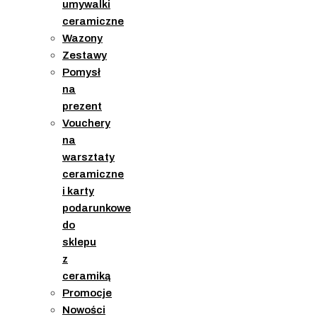
umywalki
ceramiczne
Wazony
Zestawy
Pomysł
na
prezent
Vouchery
na
warsztaty
ceramiczne
i karty
podarunkowe
do
sklepu
z
ceramiką
Promocje
Nowości