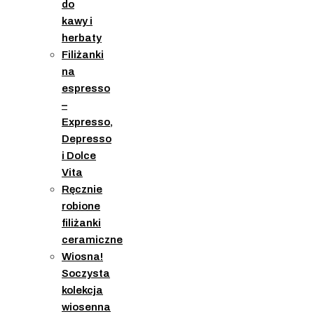
do
kawy i
herbaty
Filiżanki
na
espresso
–
Expresso,
Depresso
i Dolce
Vita
Ręcznie
robione
filiżanki
ceramiczne
Wiosna!
Soczysta
kolekcja
wiosenna