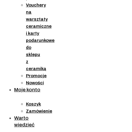
Vouchery
na
warsztaty
ceramiczne
i karty
podarunkowe
do
sklepu
z
ceramiką
Promocje
Nowości
Moje konto
Koszyk
Zamówienie
Warto
wiedzieć