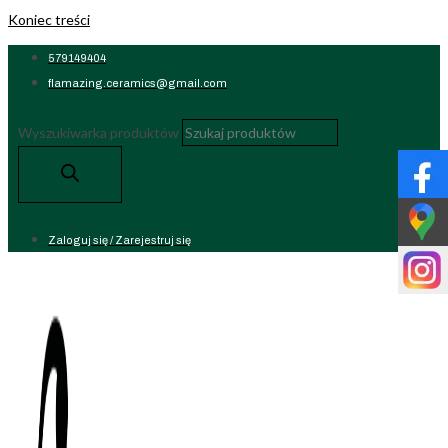
Koniec treści
579149404
flamazing.ceramics@gmail.com
Wyszukiwarka produktów
Zaloguj się / Zarejestruj się