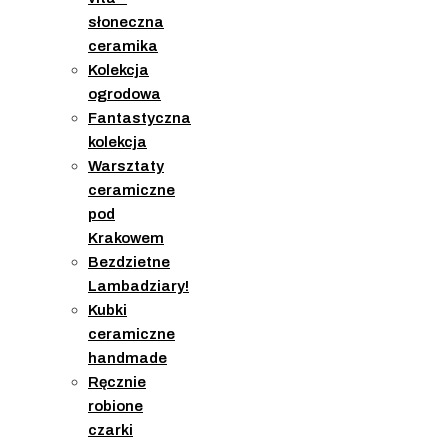
słoneczna
ceramika
Kolekcja
ogrodowa
Fantastyczna
kolekcja
Warsztaty
ceramiczne
pod
Krakowem
Bezdzietne
Lambadziary!
Kubki
ceramiczne
handmade
Ręcznie
robione
czarki