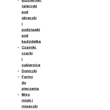
Biżuterniki,
talerzyki
pod
obrączki
i
podstawki
pod
kadzidełka
Czajniki,
czarki
i
cukiernice
Doniczki
Formy
do
pieczenia
Misy,
miski i
miseczki