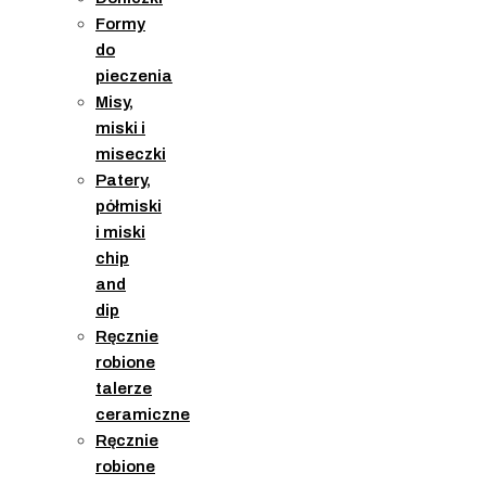
Formy
do
pieczenia
Misy,
miski i
miseczki
Patery,
półmiski
i miski
chip
and
dip
Ręcznie
robione
talerze
ceramiczne
Ręcznie
robione