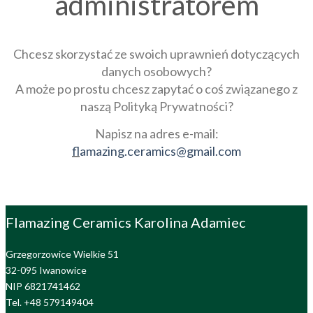
administratorem
Chcesz skorzystać ze swoich uprawnień dotyczących
danych osobowych?
A może po prostu chcesz zapytać o coś związanego z
naszą Polityką Prywatności?
Napisz na adres e-mail:
f
lamazing.ceramics@gmail.com
Flamazing Ceramics Karolina Adamiec
Grzegorzowice Wielkie 51
32-095 Iwanowice
NIP 6821741462
Tel. +48 579149404