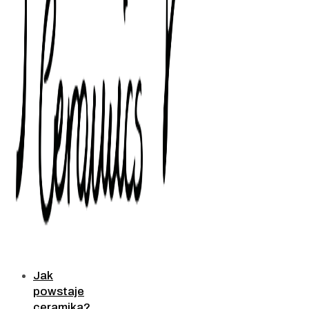
Jak
powstaje
ceramika?