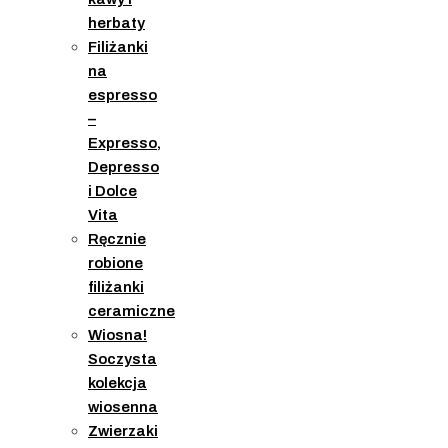
herbaty
Filiżanki
na
espresso
–
Expresso,
Depresso
i Dolce
Vita
Ręcznie
robione
filiżanki
ceramiczne
Wiosna!
Soczysta
kolekcja
wiosenna
Zwierzaki