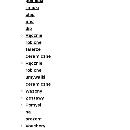
półmiski
i miski
chip
and
dip
Ręcznie
robione
talerze
ceramiczne
Ręcznie
robione
umywalki
ceramiczne
Wazony
Zestawy
Pomysł
na
prezent
Vouchery