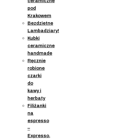
ceramiczne
pod
Krakowem
Bezdzietne
Lambadziary!
Kubki
ceramiczne
handmade
Ręcznie
robione
czarki
do
kawy i
herbaty
Filiżanki
na
espresso
–
Expresso,