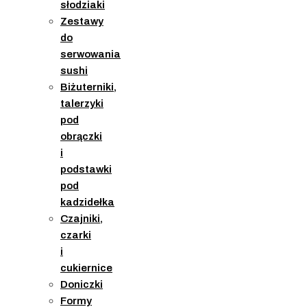
słodziaki
Zestawy
do
serwowania
sushi
Biżuterniki,
talerzyki
pod
obrączki
i
podstawki
pod
kadzidełka
Czajniki,
czarki
i
cukiernice
Doniczki
Formy