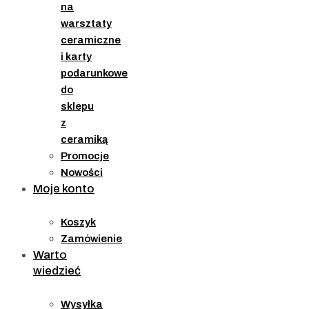
na
warsztaty
ceramiczne
i karty
podarunkowe
do
sklepu
z
ceramiką
Promocje
Nowości
Moje konto
Koszyk
Zamówienie
Warto
wiedzieć
Wysyłka