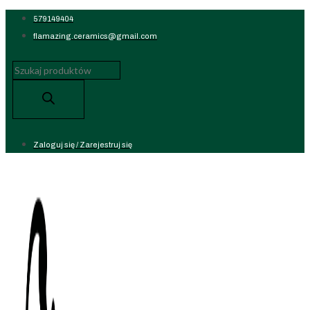
Koniec
579149404
treści
flamazing.ceramics@gmail.com
Wyszukiwarka
produktów
Zaloguj się / Zarejestruj się