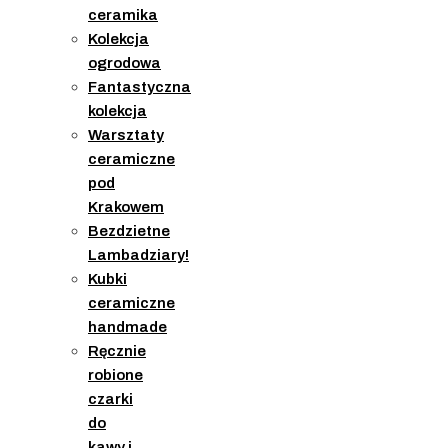
ceramika
Kolekcja
ogrodowa
Fantastyczna
kolekcja
Warsztaty
ceramiczne
pod
Krakowem
Bezdzietne
Lambadziary!
Kubki
ceramiczne
handmade
Ręcznie
robione
czarki
do
kawy i