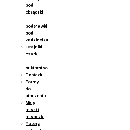
pod
obrączki
i
podstawki
pod
kadzidełka
Czajniki,
czarki
i
cukiernice
Doniczki
Formy
do
pieczenia
Misy,
miski i
miseczki
Patery,