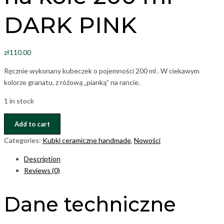
DARK PINK
zł
110.00
Ręcznie wykonany kubeczek o pojemności 200 ml . W ciekawym
kolorze granatu, z różową „pianką” na rancie.
1 in stock
Kubeczek
Add to cart
toczony
Categories:
Kubki ceramiczne handmade
,
Nowości
na
kole
Description
200
Reviews (0)
ml
DARK
Dane techniczne
PINK
quantity