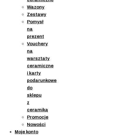
Wazony
Zestawy
Pomysł
na
prezent
Vouchery
na
warsztaty
ceramiczne
i karty
podarunkowe
do
sklepu
z
ceramiką
Promocje
Nowości
Moje konto