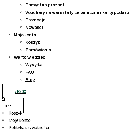
Pomysł na prezent
Vouchery na warsztaty ceramiczne i karty podaru
Promocje
Nowości
Moje konto
Koszyk
Zamówienie
Warto wiedzieć
Wysyłka
FAQ
Blog
zł
0.00
0
Cart
Koszyk
Moje konto
Polityka prywatności