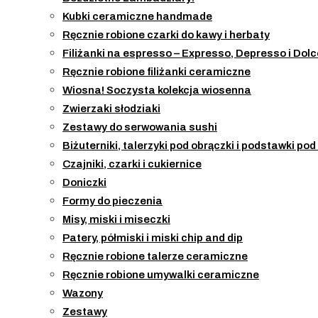
Kubki ceramiczne handmade
Ręcznie robione czarki do kawy i herbaty
Filiżanki na espresso – Expresso, Depresso i Dolc
Ręcznie robione filiżanki ceramiczne
Wiosna! Soczysta kolekcja wiosenna
Zwierzaki słodziaki
Zestawy do serwowania sushi
Biżuterniki, talerzyki pod obrączki i podstawki po
Czajniki, czarki i cukiernice
Doniczki
Formy do pieczenia
Misy, miski i miseczki
Patery, półmiski i miski chip and dip
Ręcznie robione talerze ceramiczne
Ręcznie robione umywalki ceramiczne
Wazony
Zestawy