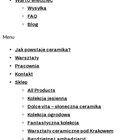
Warto wiedzieć
Wysyłka
FAQ
Blog
Menu
Jak powstaje ceramika?
Warsztaty
Pracownia
Kontakt
Sklep
All Products
Kolekcja jesienna
Dolce vita – słoneczna ceramika
Kolekcja ogrodowa
Fantastyczna kolekcja
Warsztaty ceramiczne pod Krakowem
Bezdzietne Lambadziary!