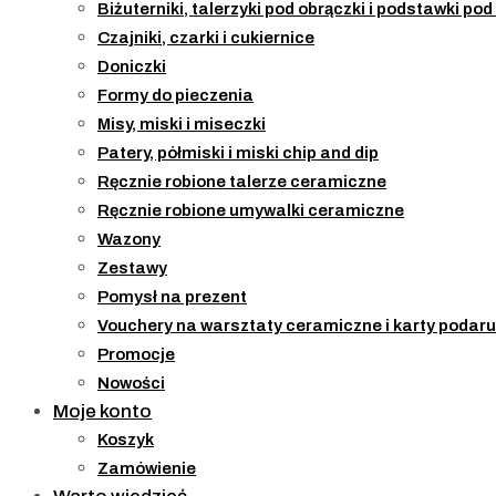
Biżuterniki, talerzyki pod obrączki i podstawki po
Czajniki, czarki i cukiernice
Doniczki
Formy do pieczenia
Misy, miski i miseczki
Patery, półmiski i miski chip and dip
Ręcznie robione talerze ceramiczne
Ręcznie robione umywalki ceramiczne
Wazony
Zestawy
Pomysł na prezent
Vouchery na warsztaty ceramiczne i karty podaru
Promocje
Nowości
Moje konto
Koszyk
Zamówienie