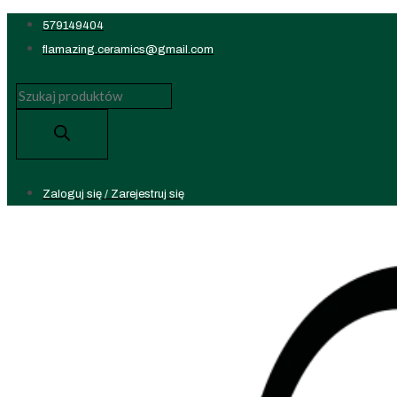
Koniec
579149404
treści
flamazing.ceramics@gmail.com
Wyszukiwarka
produktów
Zaloguj się / Zarejestruj się