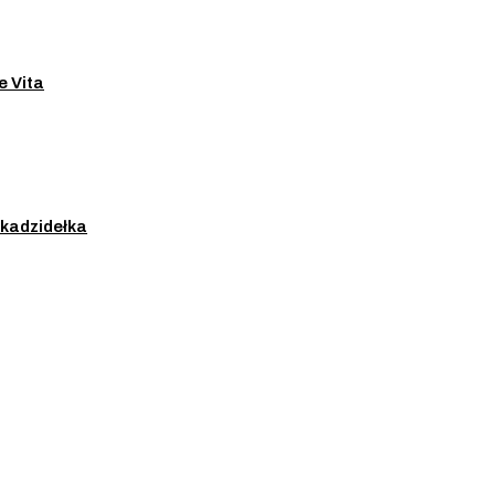
e Vita
d kadzidełka