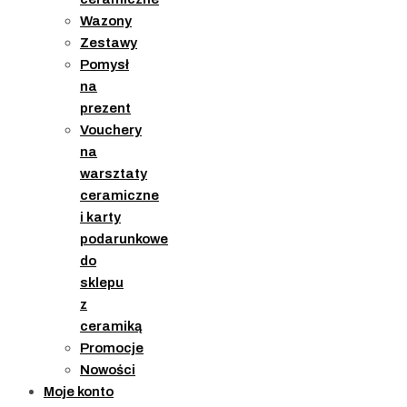
Wazony
Zestawy
Pomysł
na
prezent
Vouchery
na
warsztaty
ceramiczne
i karty
podarunkowe
do
sklepu
z
ceramiką
Promocje
Nowości
Moje konto