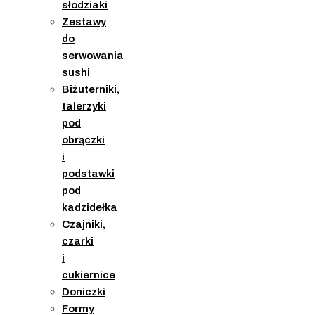
słodziaki
Zestawy
do
serwowania
sushi
Biżuterniki,
talerzyki
pod
obrączki
i
podstawki
pod
kadzidełka
Czajniki,
czarki
i
cukiernice
Doniczki
Formy