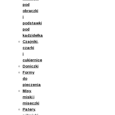
pod
obrączki
i
podstawki
pod
kadzidełka
Czajniki,
czarki
i
cukiernice
Doniczki
Formy
do
pieczenia
Misy,
miski i
miseczki
Patery,