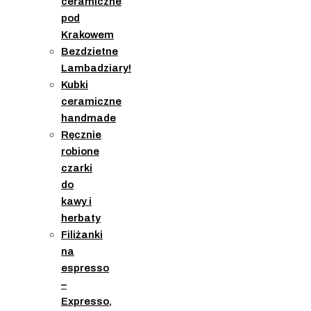
ceramiczne
pod
Krakowem
Bezdzietne
Lambadziary!
Kubki
ceramiczne
handmade
Ręcznie
robione
czarki
do
kawy i
herbaty
Filiżanki
na
espresso
–
Expresso,