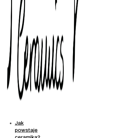
Jak
powstaje
ceramika?