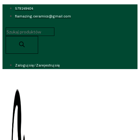
Koniec
579149404
treści
flamazing.ceramics@gmail.com
Wyszukiwarka
produktów
Zaloguj się / Zarejestruj się