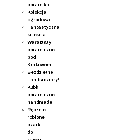
ceramika
Kolekcja
ogrodowa
Fantastyczna
kolekcja
Warsztaty
ceramiczne
pod
Krakowem
Bezdzietne
Lambadziary!
Kubki
ceramiczne
handmade
Ręcznie
robione
czarki
do
kawy i