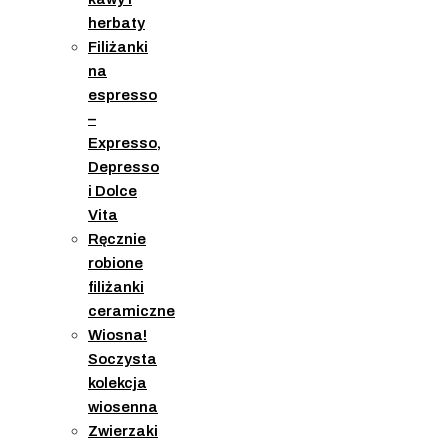
herbaty
Filiżanki
na
espresso
–
Expresso,
Depresso
i Dolce
Vita
Ręcznie
robione
filiżanki
ceramiczne
Wiosna!
Soczysta
kolekcja
wiosenna
Zwierzaki