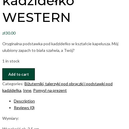
kadzidełko
WESTERN
zł
30.00
Oryginalna podstawka pod kadzidełko w kształcie kapelusza. Mój
ulubiony zapach to biała szałwia, a Twój?
1 in stock
Podstawka
Add to cart
pod
Categories:
Biżuterniki, talerzyki pod obrączki i podstawki pod
kadzidełko
kadzidełka
,
Inne
,
Pomysł na prezent
WESTERN
quantity
Description
Reviews (0)
Wymiary:
Wysokość ok. 2,5 cm