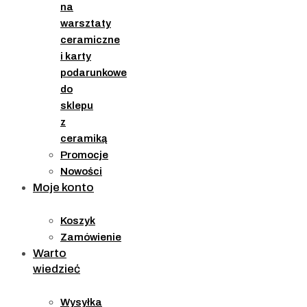
na
warsztaty
ceramiczne
i karty
podarunkowe
do
sklepu
z
ceramiką
Promocje
Nowości
Moje konto
Koszyk
Zamówienie
Warto
wiedzieć
Wysyłka