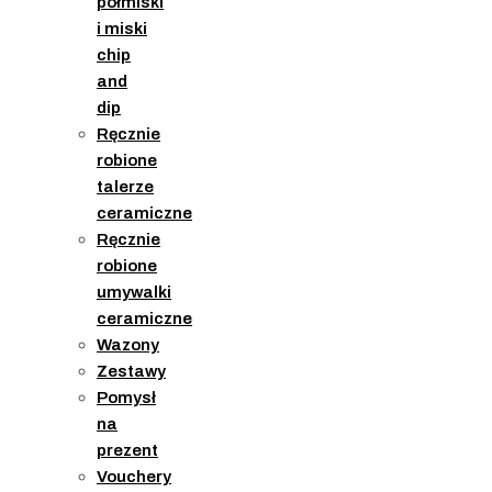
półmiski
i miski
chip
and
dip
Ręcznie
robione
talerze
ceramiczne
Ręcznie
robione
umywalki
ceramiczne
Wazony
Zestawy
Pomysł
na
prezent
Vouchery