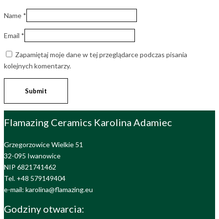
Name
*
Email
*
Zapamiętaj moje dane w tej przeglądarce podczas pisania
kolejnych komentarzy.
Flamazing Ceramics Karolina Adamiec
Grzegorzowice Wielkie 51
32-095 Iwanowice
NIP 6821741462
Tel. +48 579149404
e-mail: karolina@flamazing.eu
Godziny otwarcia: