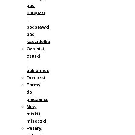
pod
obrączki
i
podstawki
pod
kadzidełka
Czajniki,
czarki
i
cukiernice
Doniczki
Formy
do
pieczenia
Misy,
miski i
miseczki
Patery,