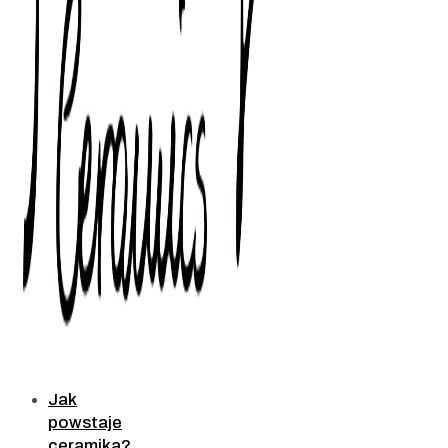
Jak
powstaje
ceramika?