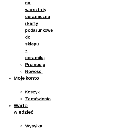
na
warsztaty
ceramiczne
i karty
podarunkowe
do
sklepu
z
ceramiką
Promocje
Nowości
Moje konto
Koszyk
Zamówienie
Warto
wiedzieć
Wysyłka