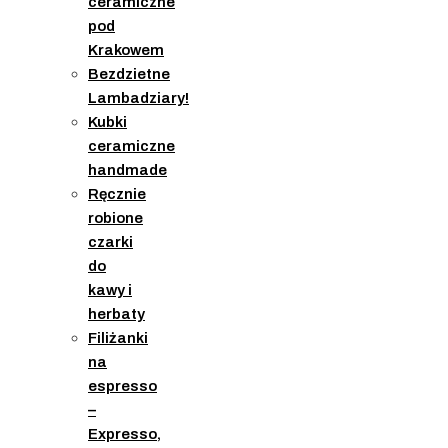
ceramiczne
pod
Krakowem
Bezdzietne
Lambadziary!
Kubki
ceramiczne
handmade
Ręcznie
robione
czarki
do
kawy i
herbaty
Filiżanki
na
espresso
–
Expresso,