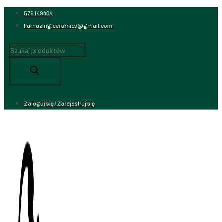
Koniec
579149404
treści
flamazing.ceramics@gmail.com
Wyszukiwarka
produktów
Zaloguj się / Zarejestruj się