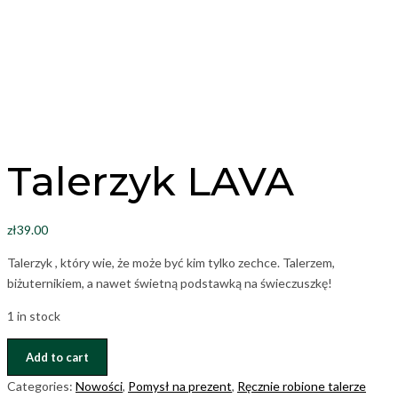
Talerzyk LAVA
zł
39.00
Talerzyk , który wie, że może być kim tylko zechce. Talerzem,
biżuternikiem, a nawet świetną podstawką na świeczuszkę!
1 in stock
Talerzyk
Add to cart
LAVA
Categories:
Nowości
,
Pomysł na prezent
,
Ręcznie robione talerze
quantity