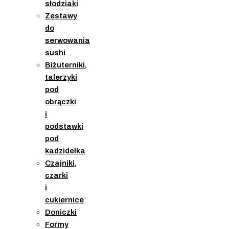
słodziaki
Zestawy
do
serwowania
sushi
Biżuterniki,
talerzyki
pod
obrączki
i
podstawki
pod
kadzidełka
Czajniki,
czarki
i
cukiernice
Doniczki
Formy