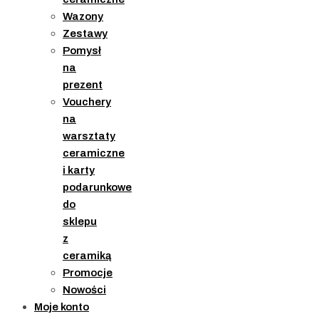
Wazony
Zestawy
Pomysł
na
prezent
Vouchery
na
warsztaty
ceramiczne
i karty
podarunkowe
do
sklepu
z
ceramiką
Promocje
Nowości
Moje konto