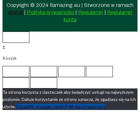
Copyright © 2024 flamazing.eu | Stworzone w ramach
atwi.pl
|
Polityka prywatności
|
Regulamin
|
Regulamin
konta
×
Koszyk
Ta strona korzysta z ciasteczek aby świadczyć usługi na najwyższym
poziomie. Dalsze korzystanie ze strony oznacza, że zgadzasz się na ich
użycie.
Zgoda
Nie wyrażam zgody
Polityka prywatności