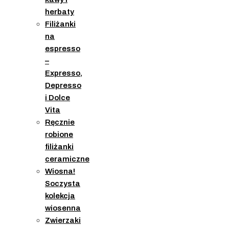
herbaty
Filiżanki
na
espresso
–
Expresso,
Depresso
i Dolce
Vita
Ręcznie
robione
filiżanki
ceramiczne
Wiosna!
Soczysta
kolekcja
wiosenna
Zwierzaki