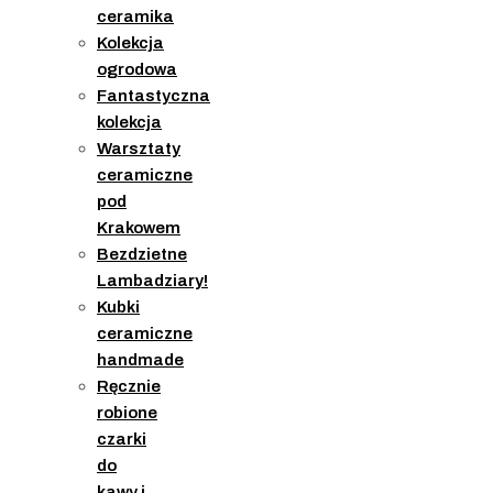
ceramika
Kolekcja
ogrodowa
Fantastyczna
kolekcja
Warsztaty
ceramiczne
pod
Krakowem
Bezdzietne
Lambadziary!
Kubki
ceramiczne
handmade
Ręcznie
robione
czarki
do
kawy i