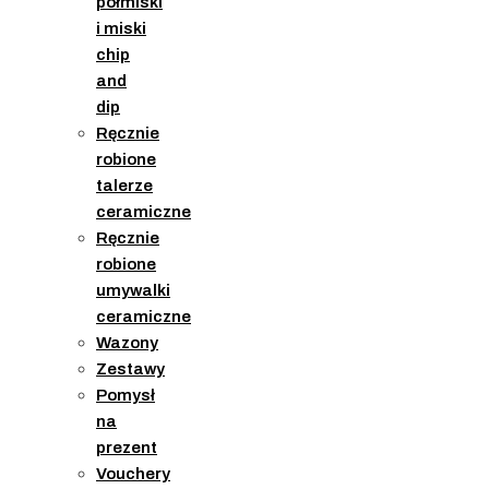
półmiski
i miski
chip
and
dip
Ręcznie
robione
talerze
ceramiczne
Ręcznie
robione
umywalki
ceramiczne
Wazony
Zestawy
Pomysł
na
prezent
Vouchery